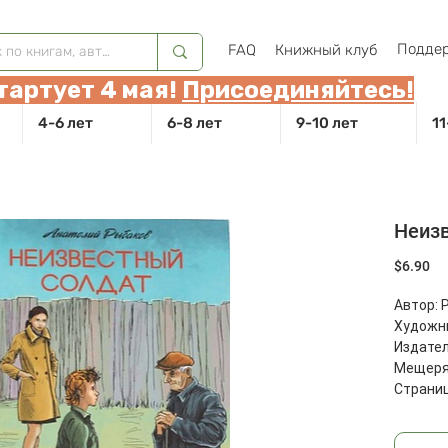
Поддер
FAQ
Книжный клуб
тартует 4 мая!
Присоединяйтесь!
4-6 лет
6-8 лет
9-10 лет
11
Неиз
Це
$6.90
Автор: 
Художни
Издател
Мещеряк
Страниц
Размеры
Масса: 4