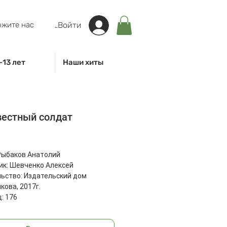
жите нас
Войти
-13 лет
Наши хиты
вестный солдат
на
Рыбаков Анатолий
к: Шевченко Алексей
ьство: Издательский дом
ова, 2017г.
: 176
: 223x171x16 мм
36 г