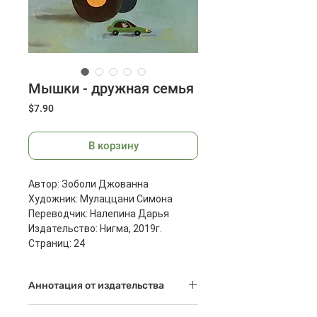
Мышки - дружная семья
Цена
$7.90
В корзину
Автор: Зоболи Джованна
Художник: Мулаццани Симона
Переводчик: Налепина Дарья
Издательство: Нигма, 2019г.
Страниц: 24
Размеры: 321x226x8 мм
Масса: 442 г
Аннотация от издательства
Мышки - самая дружная на свете