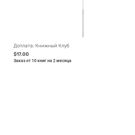
Доплата: Книжный Клуб
Майские ПриклюЧтени
Буклей - 11-12 лет - 
Цена
$17.00
Заказ от 10 книг на 2 месяца
Цена
$175.00
Заказ от 10 книг на 2 мес
Добавить в корзину
Добавить в корзи
BILINGUAL
CLUB