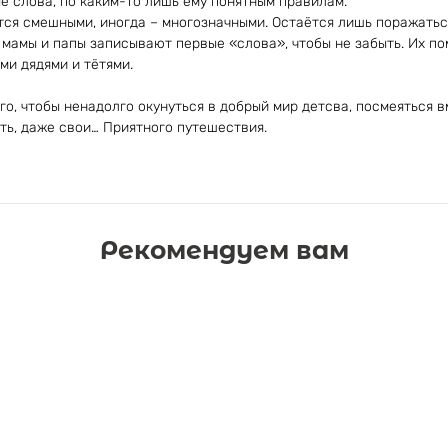
е слова, по каким-то лишь ему понятным правилам.
ся смешными, иногда – многозначными. Остаётся лишь поражаться
мамы и папы записывают первые «слова», чтобы не забыть. Их пом
и дядями и тётями.
го, чтобы ненадолго окунуться в добрый мир детсва, посмеяться 
ыть, даже свои… Приятного путешествия.
Рекомендуем вам