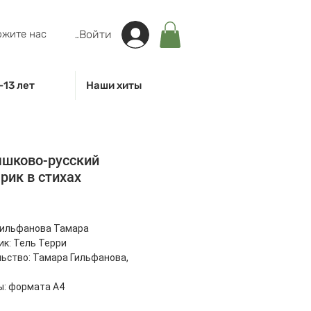
жите нас
Войти
-13 лет
Наши хиты
шково-русский
рик в стихах
на
Гильфанова Тамара
к: Тель Терри
ьство: Тамара Гильфанова,
ы: формата А4
: 60