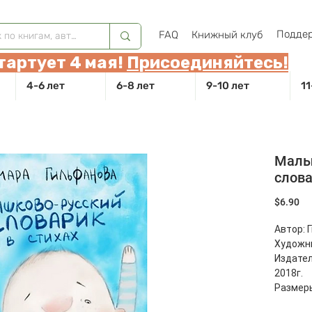
Поддер
FAQ
Книжный клуб
тартует 4 мая!
Присоединяйтесь!
4-6 лет
6-8 лет
9-10 лет
11
Малы
слова
Це
$6.90
Автор: 
Художни
Издател
2018г.
Размер
Страниц