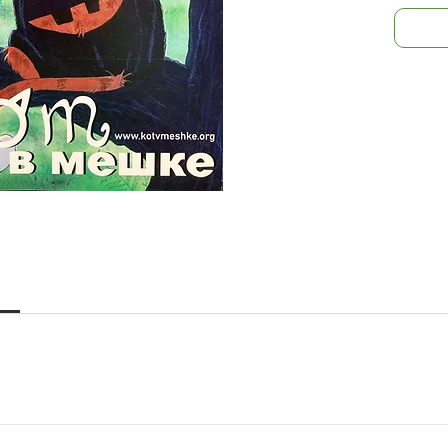
троллей
Внутри 
искалка
Динозав