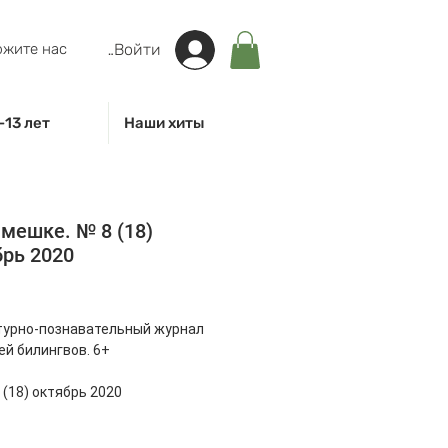
жите нас
Войти
-13 лет
Наши хиты
 мешке. № 8 (18)
рь 2020
на
турно-познавательный журнал
ей билингвов. 6+
 (18) октябрь 2020
loween. Выясняем все про