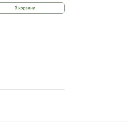
.
В корзину
журнала - лабиринт, кроссворд,
 слов и много чего еще.
ры, например.