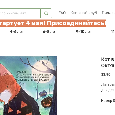
Поддер
FAQ
Книжный клуб
тартует 4 мая!
Присоединяйтесь!
4-6 лет
6-8 лет
9-10 лет
11
Кот в
Октяб
Це
$3.90
Литера
для дет
Номер 8
Про Hel