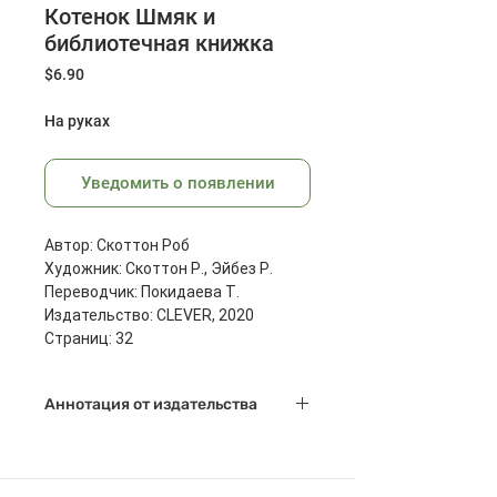
Котенок Шмяк и
библиотечная книжка
Цена
$6.90
На руках
Уведомить о появлении
Автор: Скоттон Роб
Художник: Скоттон Р., Эйбез Р.
Переводчик: Покидаева Т.
Издательство: CLEVER, 2020
Страниц: 32
Размеры: 245х245х5 мм
Масса: 309 г
Аннотация от издательства
Книга "Котенок Шмяк и
библиотечная книжка"
продолжение коллекции: Книжки-