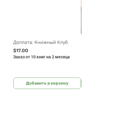
Доплата: Книжный Клуб
Майские ПриклюЧтени
Буклей - 11-12 лет - 
Цена
$17.00
Заказ от 10 книг на 2 месяца
Цена
$175.00
Заказ от 10 книг на 2 мес
Добавить в корзину
Добавить в корзи
BILINGUAL
CLUB