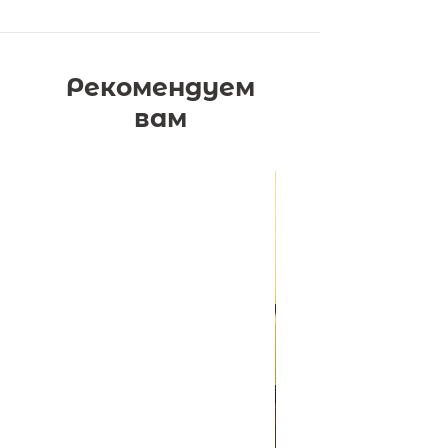
Новые приключения обаятельного
шалопая Хрюши, придуманного
известным автором и художником
Валерием Горбачёвым!
Рекомендуем
вам