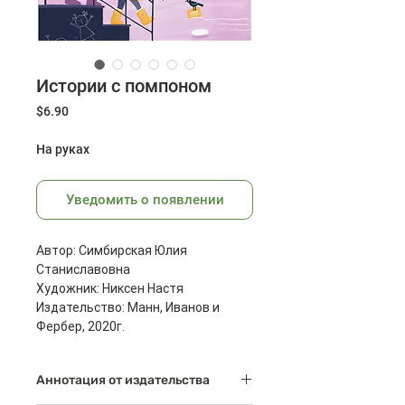
Истории с помпоном
Цена
$6.90
На руках
Уведомить о появлении
Автор: Симбирская Юлия
Станиславовна
Художник: Никсен Настя
Издательство: Манн, Иванов и
Фербер, 2020г.
Страниц: 48
Размеры: 225x165x9 мм
Аннотация от издательства
Масса: 286 г