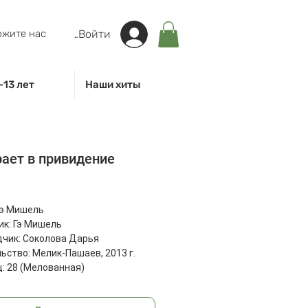
жите нас
Войти
-13 лет
Наши хиты
рает в привидение
на
Гэ Мишель
к: Гэ Мишель
чик: Соколова Дарья
ьство: Мелик-Пашаев, 2013 г.
: 28 (Мелованная)
50 г
: 210x210x4 мм