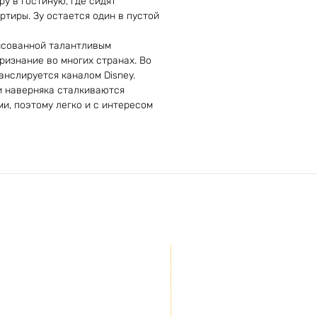
у в гостиную, где сидят
артиры. Зу остается один в пустой
рисованной талантливым
изнание во многих странах. Во
анслируется каналом Disney.
и наверняка сталкиваются
и, поэтому легко и с интересом