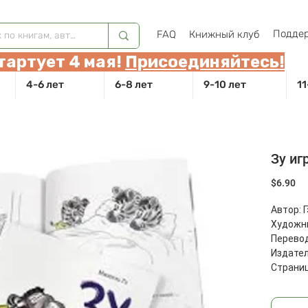
Поддер
FAQ
Книжный клуб
тартует 4 мая!
Присоединяйтесь!
4-6 лет
6-8 лет
9-10 лет
11
Зу иг
Це
$6.90
Автор: 
Художни
Перевод
Издател
Страниц
Масса: 1
Размеры