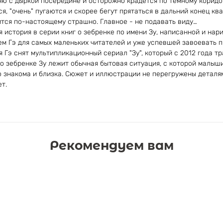
ю с дыркой посередине и осторожно крадется по темному коридор
я, "очень" пугаются и скорее бегут прятаться в дальний конец кв
ится по-настоящему страшно. Главное - не подавать виду…
ая история в серии книг о зебренке по имени Зу, написанной и на
 Гэ для самых маленьких читателей и уже успевшей завоевать пр
Гэ снят мультипликационный сериал "Зу", который с 2012 года тр
о зебренке Зу лежит обычная бытовая ситуация, с которой малыш
о знакома и близка. Сюжет и иллюстрации не перегружены деталям
т.
Рекомендуем вам