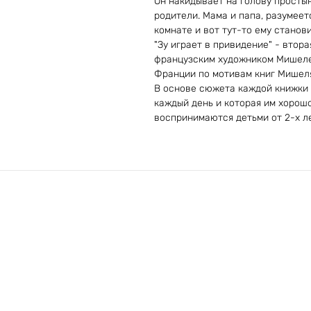
Он накидывает на голову простын
родители. Мама и папа, разумеетс
комнате и вот тут-то ему станов
"Зу играет в привидение" - втор
французским художником Мишелем
Франции по мотивам книг Мишеля 
В основе сюжета каждой книжки 
каждый день и которая им хорош
воспринимаются детьми от 2-х ле