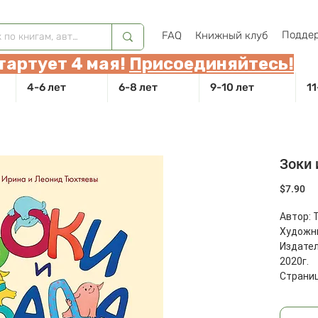
Поддер
FAQ
Книжный клуб
тартует 4 мая!
Присоединяйтесь!
4-6 лет
6-8 лет
9-10 лет
11
Зоки 
Це
$7.90
Автор: 
Художни
Издател
2020г.
Страниц
Размеры
Масса: 7