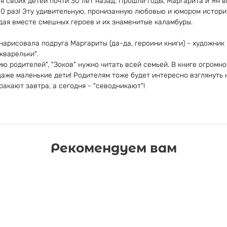
я своих детей почти 30 лет назад. Прошли годы, Маргарита и Ян в
 10 раз! Эту удивительную, пронизанную любовью и юмором истор
ждая вместе смешных героев и их знаменитые каламбуры.
арисовала подруга Маргариты (да-да, героини книги) - художник
кварельки".
ию родителей", "Зоков" нужно читать всей семьей. В книге огромн
даже маленькие дети! Родителям тоже будет интересно взглянуть
ракают завтра, а сегодня - "севодникают"!
Рекомендуем вам