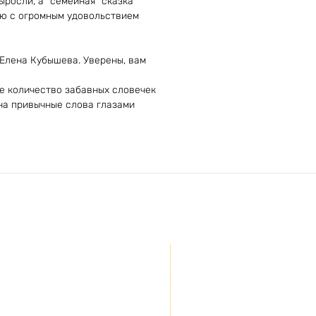
ыросли, а "семейная" сказка
ию с огромным удовольствием
 Елена Кубышева. Уверены, вам
ое количество забавных словечек
 на привычные слова глазами