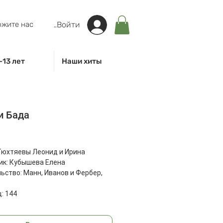
жите нас
Войти
-13 лет
Наши хиты
и Бада
на
Тюхтяевы Леонид и Ирина
к: Кубышева Елена
ьство: Манн, Иванов и Фербер,
: 144
: 269x210x17 мм
06 г