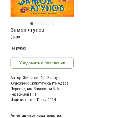
Замок лгунов
Цена
$6.90
На руках
Уведомить о появлении
Автор: Жилинскайте Витауте
Художник: Склютаускайте Адаса
Переводчик: Залесская Б. А.,
Герасимов Г. П.
Издательство: Речь, 2014г.
Масса: 376 г
Размеры: 296x221x7 мм
Аннотация от издательства
Страниц: 40