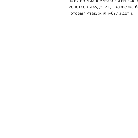
детстве и запоминаются на всю 
монстров и чудовищ - какие же б
Готовы? Итак: жили-были дети.