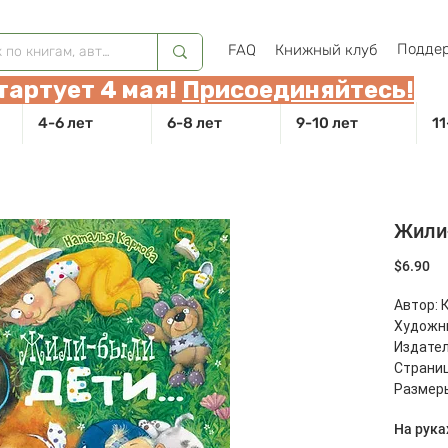
Поддер
FAQ
Книжный клуб
тартует 4 мая!
Присоединяйтесь!
4-6 лет
6-8 лет
9-10 лет
11
Жили-
Це
$6.90
Автор: 
Художн
Издател
Страниц
Размеры
Масса: 3
На рука