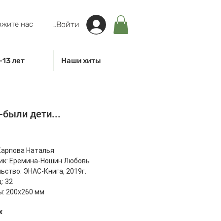
жите нас
Войти
-13 лет
Наши хиты
были дети...
на
Карпова Наталья
ик: Еремина-Ношин Любовь
ьство: ЭНАС-Книга, 2019г.
: 32
: 200x260 мм
00 г
х