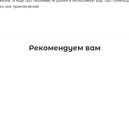
жизнь. А ещё про любимые игрушки и нелюбимую еду, про лужеход
ез них приключения!
Рекомендуем вам