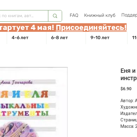
Поддер
FAQ
Книжный клуб
тартует 4 мая!
Присоединяйтесь!
4-6 лет
6-8 лет
9-10 лет
11
Еня и
инст
Це
$6.90
Автор: 
Художн
Издател
Страниц
Масса: 2
Размер