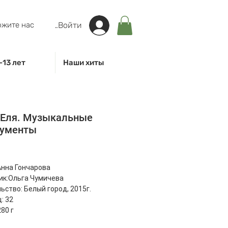
жите нас
Войти
-13 лет
Наши хиты
 Еля. Музыкальные
рументы
на
Анна Гончарова
ик:Ольга Чумичева
ьство: Белый город, 2015г.
: 32
80 г
ы: 170x240x5мм