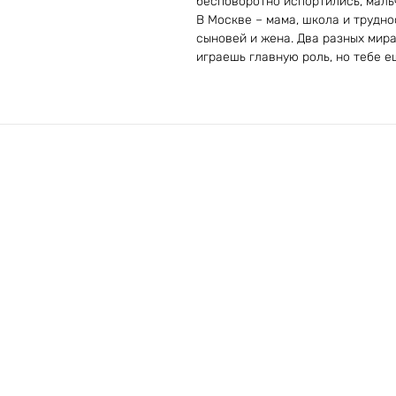
бесповоротно испортились, маль
В Москве – мама, школа и трудно
сыновей и жена. Два разных мира
играешь главную роль, но тебе е