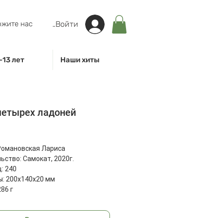
жите нас
Войти
-13 лет
Наши хиты
четырех ладоней
на
Романовская Лариса
ьство: Самокат, 2020г.
: 240
: 200x140x20 мм
86 г