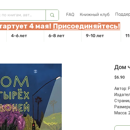
Поддер
FAQ
Книжный клуб
тартует 4 мая!
Присоединяйтесь!
4-6 лет
6-8 лет
9-10 лет
11
Дом 
Це
$6.90
Автор: 
Издател
Страниц
Размеры
Масса: 2