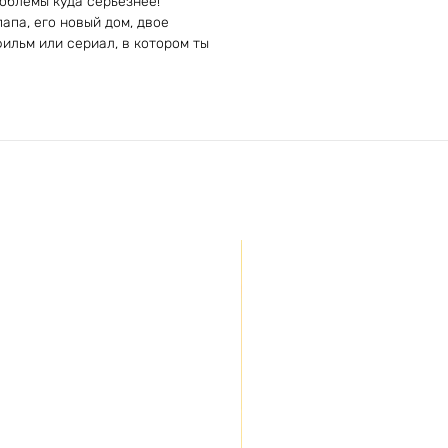
облемы куда серьёзнее!
апа, его новый дом, двое
фильм или сериал, в котором ты