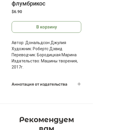
флумбрикос
Цена
$6.90
В корзину
Автор: Дональдсон Джулия
Художник: Робертс Дэвид
Переводчик: Бородицкая Марина
Издательство: Машины творения,
2017г.
Масса: 430 г
Размеры: 252x285x8 мм
Аннотация от издательства
Страниц: 32
Была у Джека бабушка, да
захворала, ох!
Теперь у Джека бабушка в лиловый
горох.
Рекомендуем
Доктор сказал, эта редкая хворь
Зовётся по-научному лиловая корь.
вам