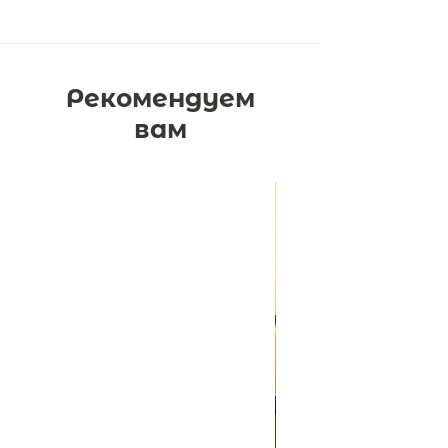
Книга серии "Детская
энциклопедия РОСМЭН" знакомит с
историей зарубежных стран с
древнейших времён до начала ХХI
Рекомендуем
века.
Важнейшие сведения об этапах
вам
жизни человечества, от
первобытного общества до
цивилизаций Древнего мира,
Средних веков, Нового и
Новейшего времени, изложены
увлекательным, доступным языком
и снабжены наглядными
иллюстрациями.