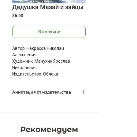
Дедушка Мазай и зайцы
Цена
$6.90
В корзину
Автор: Некрасов Николай
Алексеевич
Художник: Манухин Ярослав
Николаевич
Издательство: Облака
Год выпуска: 2015
Аннотация от издательства
Масса: 82 г
Размеры: 275x210x2 мм
"Малые Вёжи" - небольшая
деревушка неподалеку от
Костромы в которой живёт
персонаж Н.А. Некрасова дедушка
Рекомендуем
Мазай. Каждую весну талые воды
превращают этот край в