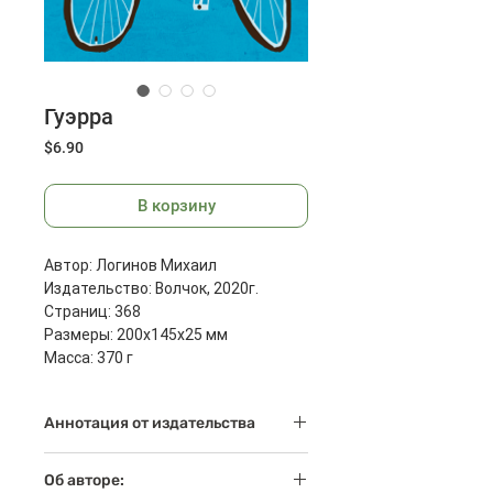
Гуэрра
Цена
$6.90
В корзину
Автор: Логинов Михаил
Издательство: Волчок, 2020г.
Страниц: 368
Размеры: 200x145x25 мм
Масса: 370 г
Аннотация от издательства
Гуэрра, гуэрра! Идет война!
Об авторе:
Старшего брата Вани Земцова