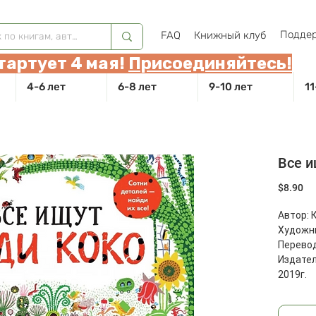
Поддер
FAQ
Книжный клуб
тартует 4 мая!
Присоединяйтесь!
4-6 лет
6-8 лет
9-10 лет
11
Все и
Це
$8.90
Автор: 
Художни
Перевод
Издател
2019г.
Страниц
Размеры