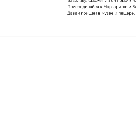
Базилику. Сможет ли он помочь н
Присоединяйся к Маргаритке и Б
Давай поищем в музее и пещере, 