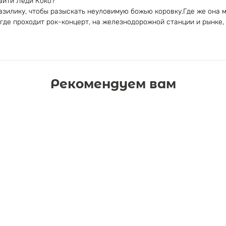
айти Леди Коко?
азилику, чтобы разыскать неуловимую божью коровку.Где же она 
где проходит рок-концерт, на железнодорожной станции и рынке, 
Рекомендуем вам