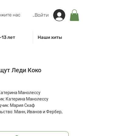
жите нас
Войти
-13 лет
Наши хиты
щут Леди Коко
на
Катерина Манолессу
к: Катерина Манолессу
чик: Мария Скаф
ьство: Манн, Иванов и Фербер,
: 32
: 310x310x9 мм