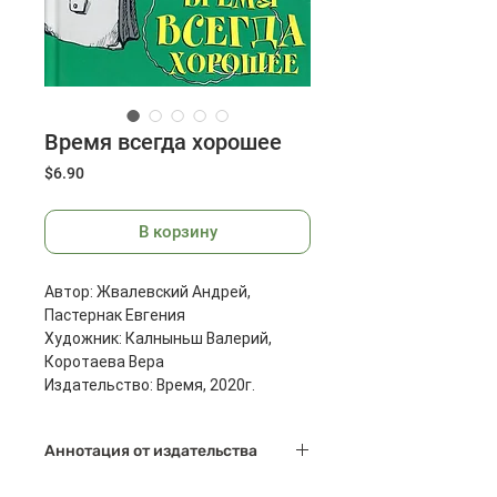
Время всегда хорошее
Цена
$6.90
В корзину
Автор: Жвалевский Андрей,
Пастернак Евгения
Художник: Калныньш Валерий,
Коротаева Вера
Издательство: Время, 2020г.
Страниц: 240
Размеры: 208x133x16 мм
Аннотация от издательства
Масса: 276 г
Что будет, если девчонка из 2018