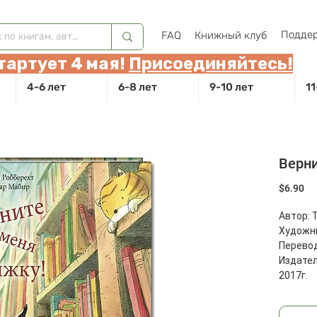
Поддер
FAQ
Книжный клуб
тартует 4 мая!
Присоединяйтесь!
4-6 лет
6-8 лет
9-10 лет
11
Верни
Це
$6.90
Автор: 
Художни
Перевод
Издател
2017г.
Масса: 2
Размеры