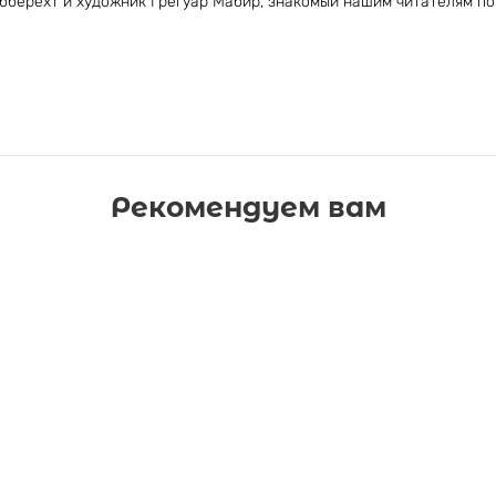
бберехт и художник Грегуар Мабир, знакомый нашим читателям по
Рекомендуем вам