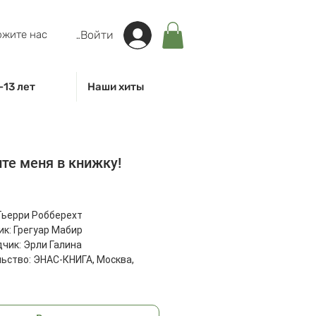
жите нас
Войти
-13 лет
Наши хиты
те меня в книжку!
на
Тьерри Робберехт
к: Грегуар Мабир
чик: Эрли Галина
ьство: ЭНАС-КНИГА, Москва,
80 г
: 260х202х6 мм