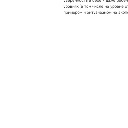
уверенность в себе - даже ребен
уровнях (в том числе на уровне 
примером и энтузиазмом на экоп