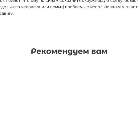
ок поймет, что ему по силам сохранить окружающую среду, объясн
отдельного человека или семьи) проблемы с использованием плас
одвиги.
Рекомендуем вам