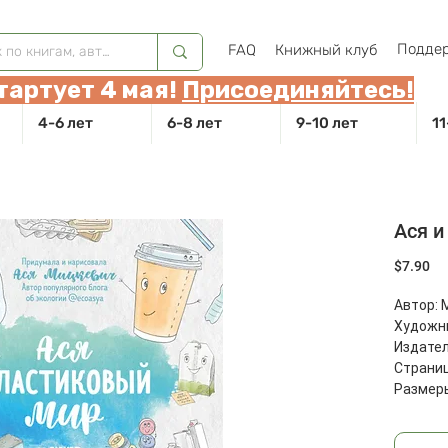
Поддер
FAQ
Книжный клуб
тартует 4 мая!
Присоединяйтесь!
4-6 лет
6-8 лет
9-10 лет
11
Ася и
Це
$7.90
Автор: 
Художни
Издател
Страниц
Размеры
Масса: 5