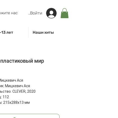
жите нас
Войти
-13 лет
Наши хиты
 пластиковый мир
на
Мицкевич Ася
к: Мицкевич Ася
ьство: CLEVER, 2020
: 112
: 215x288x13 мм
95 г